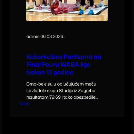
admin
·
06.03.2026
Košarkašice Partizana na
Final Fouru WABA lige
nakon 13 godina
Crno-bele su u odlučujućem meču
savladale ekipu Studija iz Zagreba
rezultatom 79:69 i tako obezbedile
Vesti
mesto na Final Four ovog regionalnog
takmičenja.