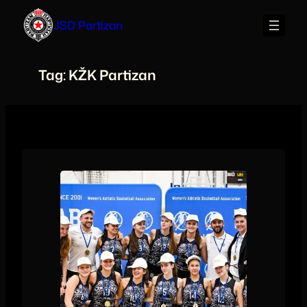
Skip
JSD Partizan
to
content
Tag:
KŽK Partizan