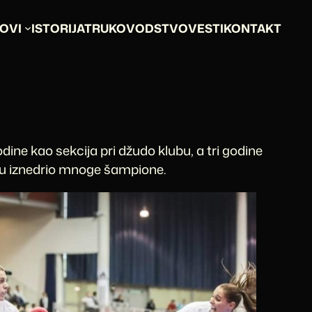
OVI
ISTORIJAT
RUKOVODSTVO
VESTI
KONTAKT
odine kao sekcija pri džudo klubu, a tri godine
riju iznedrio mnoge šampione.