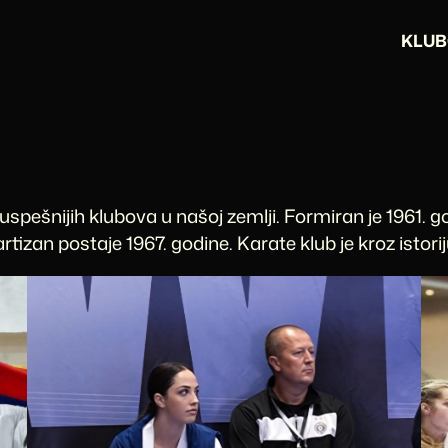
KLUB
ajuspešnijih klubova u našoj zemlji. Formiran je 1961. g
tizan postaje 1967. godine. Karate klub je kroz isto