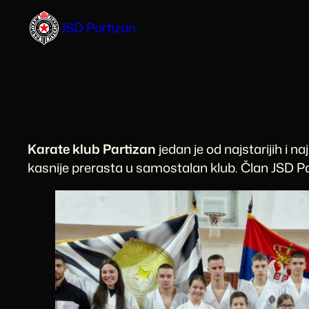
Skip
JSD Partizan
to
content
Karate klub Partizan
jedan je od najstarijih i n
kasnije prerasta u samostalan klub. Član JSD Par