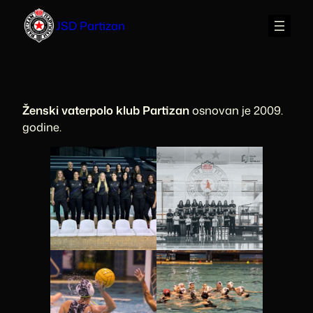
Skip
JSD Partizan
to
content
Ženski vaterpolo klub Partizan
osnovan je 2009.
godine.