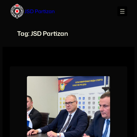
Skip
JSD Partizan
to
content
Tag:
JSD Partizan