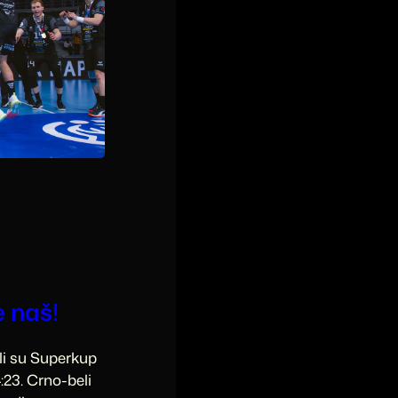
 naš!
li su Superkup
:23. Crno-beli