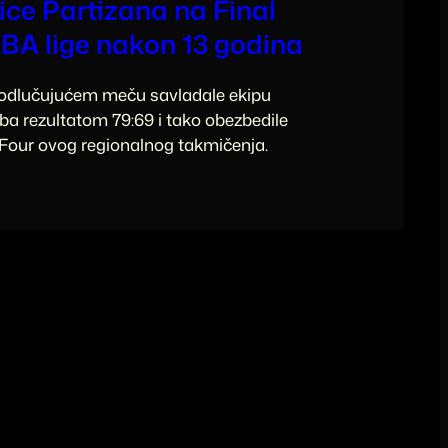
ce Partizana na Final
BA lige nakon 13 godina
 odlučujućem meču savladale ekipu
eba rezultatom 79:69 i tako obezbedile
Four ovog regionalnog takmičenja.