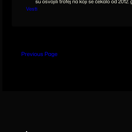
su osvojili trofej na koji se čekalo od 2012.
Vesti
Previous Page