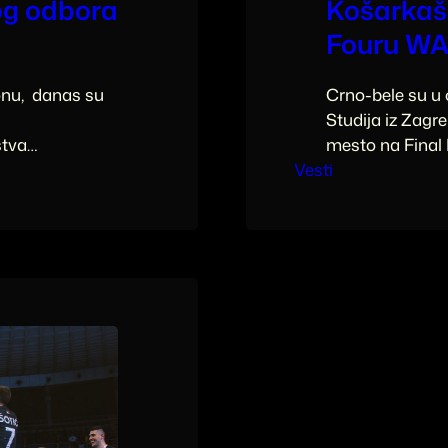
og odbora
Košarkaši
Fouru WA
onu, danas su
Crno-bele su u
Studija iz Zagr
štva
mesto na Final 
pitanja daljeg
Vesti