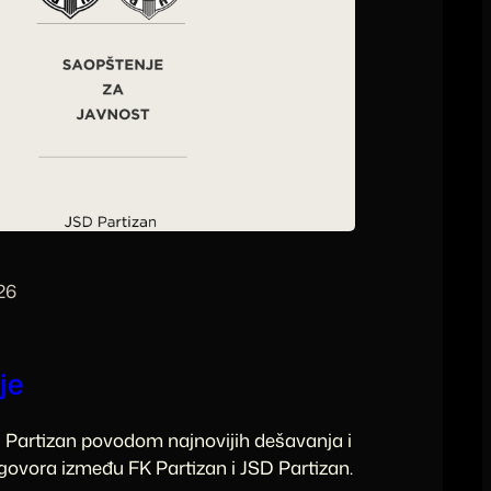
26
je
 Partizan povodom najnovijih dešavanja i
ovora između FK Partizan i JSD Partizan.