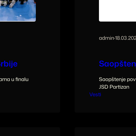
admin
·
18.03.20
rbije
Saopšten
ama u finalu
Saopštenje pov
JSD Partizan
Vesti