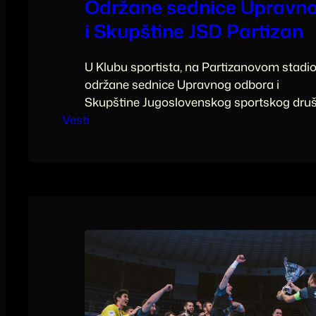
Održane sednice Upravn
i Skupštine JSD Partizan
U Klubu sportista, na Partizanovom stadi
održane sednice Upravnog odbora i
Skupštine Jugoslovenskog sportskog dru
Vesti
Partizan na kojima su razmatrana ključna 
funkcionisanja i razvoja JSD Partizan.