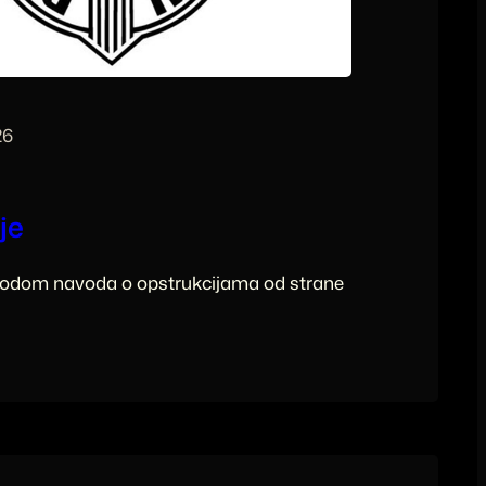
26
je
odom navoda o opstrukcijama od strane