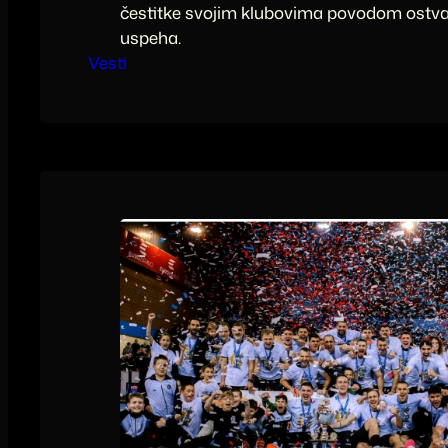
čestitke svojim klubovima povodom ostvar
uspeha.
Vesti