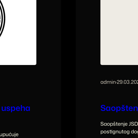
admin
·
29.03.20
h uspeha
Saopšten
Saopštenje JSD
postignutog dog
 upućuje