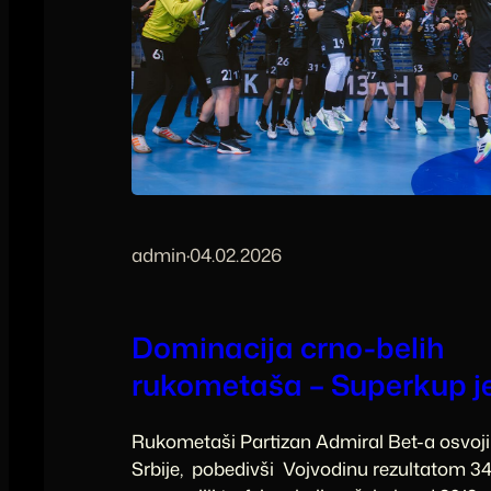
admin
·
04.02.2026
Dominacija crno-belih
rukometaša – Superkup je
Rukometaši Partizan Admiral Bet-a osvoji
Srbije, pobedivši Vojvodinu rezultatom 34