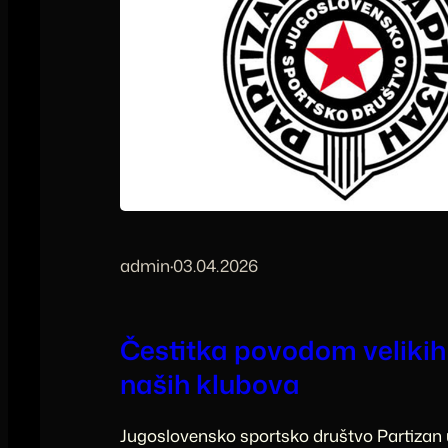
admin
·
03.04.2026
Čestitka povodom veliki
naših klubova
Jugoslovensko sportsko društvo Partizan